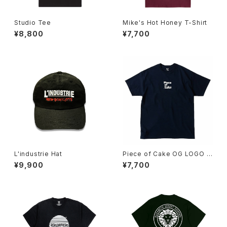
Studio Tee
Mike's Hot Honey T-Shirt
¥8,800
¥7,700
L'industrie Hat
Piece of Cake OG LOGO T
ee
¥9,900
¥7,700