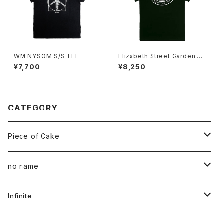
WM NYSOM S/S TEE
Elizabeth Street Garden -
Guardian Tshirt
¥7,700
¥8,250
CATEGORY
Piece of Cake
All
no name
Tee
All
Infinite