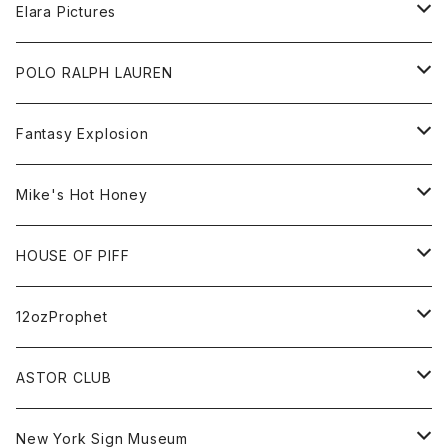
Tee
All
Elara Pictures
Accessories
inch magazine
Tee
POLO RALPH LAUREN
Bag
BSKT MAG
All
Fantasy Explosion
Cap
KAWS
Shirt
All
Mike's Hot Honey
FUTURA
Cap
Tee
All
HOUSE OF PIFF
Best Damn Pet Shop
Cap
Sweat
All
12ozProphet
Jonah Schwartz
Hoodie
Tee
Hat
All
ASTOR CLUB
Goods
Goods
Tee
All
New York Sign Museum