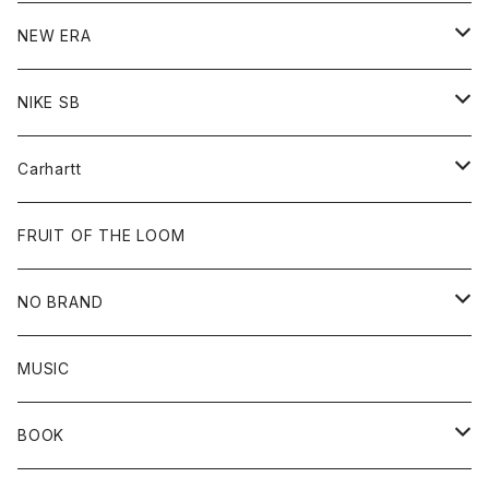
Hoodie
Hoodie
Cap
Sweat
NEW ERA
Bottoms
Goods
Goods
All
NIKE SB
Tops
Cap
All
Carhartt
Goods
Beanie
All
FRUIT OF THE LOOM
Cap
Tee
NO BRAND
All
MUSIC
Sweat
BOOK