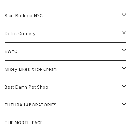
Beanie
Tee
All
Blue Bodega NYC
Jacket
Cap
Tee
All
Deli n Grocery
Pants
Beanie
Cap
Tee
All
EWYO
Hoodie
Hat
Goods
Tee
All
Mikey Likes It Ice Cream
S/S Tee
Sweat
Beanie
Bag
Shirt
Tee
Goods
Best Damn Pet Shop
L/S Tee
Jacket
Bag
Cap
Shirt
All
FUTURA LABORATORIES
Sweat
Goods
Tee
All
THE NORTH FACE