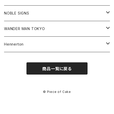
Cap
Goods
Tee
All
NOBLE SIGNS
Shorts
Hoodie
All
WANDER MAN TOKYO
Cap
Beanie
Hoodie
All
Hennerton
Sweat
Sweat
Sweat
All
商品一覧に戻る
Tee
Beanie
Jacket
Tee
Pants
Cap
© Piece of Cake
Beanie