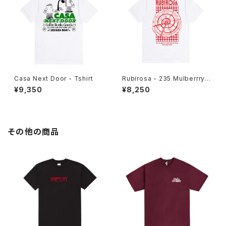
Casa Next Door - Tshirt
Rubirosa - 235 Mulberrry T
shirt
¥9,350
¥8,250
その他の商品