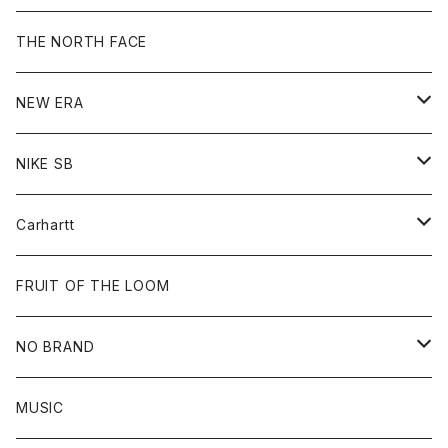
Sweat
Goods
Tee
All
THE NORTH FACE
Hoodie
Hoodie
Cap
Sweat
NEW ERA
Bottoms
Goods
Goods
All
NIKE SB
Tops
Cap
All
Carhartt
Goods
Beanie
All
FRUIT OF THE LOOM
Cap
Tee
NO BRAND
All
MUSIC