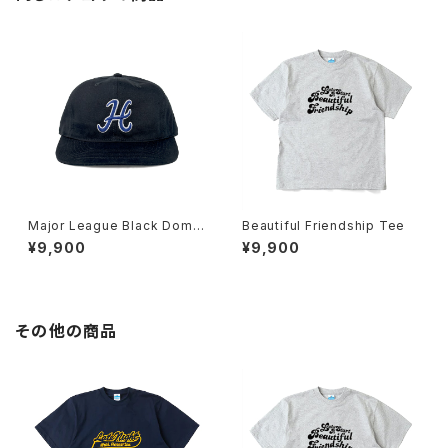
Major League Black Dome
Beautiful Friendship Tee
Ball Cap
¥9,900
¥9,900
その他の商品