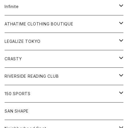
Tee
All
Infinite
Hoodie
Hoodie
All
ATHATIME CLOTHING BOUTIQUE
Sweat
Sweat
Tee
All
LEGALIZE TOKYO
Goods
Tee
Cap
Sweat
All
CRASTY
Pants
Sweat
Pants
Tee
All
RIVERSIDE READING CLUB
Shirt
Hoodie
Cap
Tee
All
150 SPORTS
Jacket
Shirt
Hat
Goods
Tee
All
SAN SHAPE