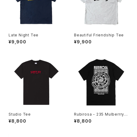
Late Night Tee
Beautiful Friendship Tee
¥9,900
¥9,900
Studio Tee
Rubirosa - 235 Mulberrry T
shirt
¥8,800
¥8,800