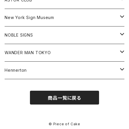
Goods
Goods
Tee
All
New York Sign Museum
Cap
Goods
Tee
All
NOBLE SIGNS
Shorts
Hoodie
All
WANDER MAN TOKYO
Cap
Beanie
Hoodie
All
Hennerton
Sweat
Sweat
Sweat
All
商品一覧に戻る
Tee
Beanie
Jacket
Tee
Pants
Cap
© Piece of Cake