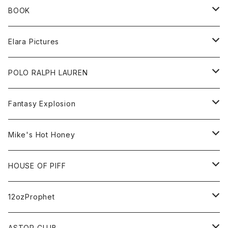
Sweat
BOOK
Tee
All
Elara Pictures
Accessories
inch magazine
Tee
POLO RALPH LAUREN
Bag
BSKT MAG
All
Fantasy Explosion
Cap
KAWS
Shirt
All
Mike's Hot Honey
FUTURA
Cap
Tee
All
HOUSE OF PIFF
Best Damn Pet Shop
Cap
Sweat
All
12ozProphet
Jonah Schwartz
Hoodie
Tee
Hat
All
ASTOR CLUB