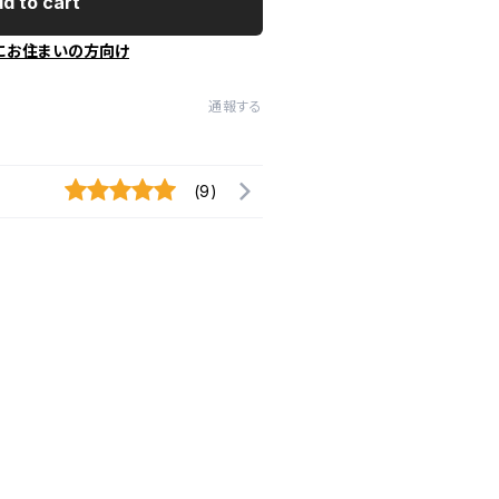
d to cart
にお住まいの方向け
通報する
(9)