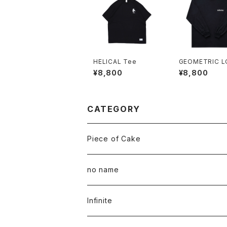
HELICAL Tee
GEOMETRIC 
L/S TEE
¥8,800
¥8,800
CATEGORY
Piece of Cake
All
no name
Tee
All
Infinite