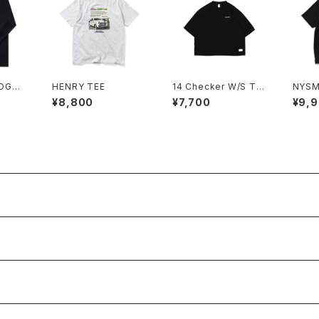
LOGO
HENRY TEE
14 Checker W/S Te
NYSM
e
¥8,800
¥7,700
¥9,