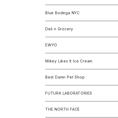
Beanie
Tee
All
Blue Bodega NYC
Jacket
Cap
Tee
All
Deli n Grocery
Pants
Beanie
Cap
Tee
All
EWYO
Hoodie
Hat
Goods
Tee
All
Mikey Likes It Ice Cream
S/S Tee
Sweat
Beanie
Bag
Shirt
Tee
Goods
Best Damn Pet Shop
L/S Tee
Jacket
Bag
Cap
Shirt
All
FUTURA LABORATORIES
Sweat
Goods
Tee
All
THE NORTH FACE