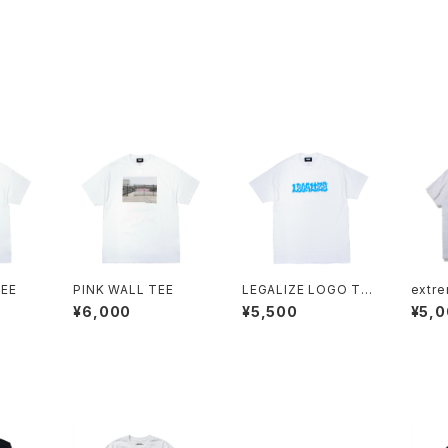
EE
PINK WALL TEE
LEGALIZE LOGO TE
extre
E
us TE
¥6,000
¥5,500
¥5,