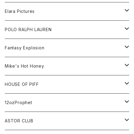
Tee
All
Elara Pictures
Accessories
inch magazine
Tee
POLO RALPH LAUREN
Bag
BSKT MAG
All
Fantasy Explosion
Cap
KAWS
Shirt
All
Mike's Hot Honey
FUTURA
Cap
Tee
All
HOUSE OF PIFF
Best Damn Pet Shop
Cap
Sweat
All
12ozProphet
Jonah Schwartz
Hoodie
Tee
Hat
All
ASTOR CLUB