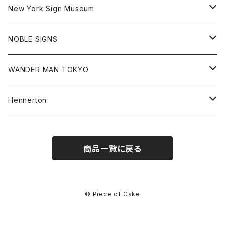
Goods
Goods
Tee
All
New York Sign Museum
Cap
Goods
Tee
All
NOBLE SIGNS
Shorts
Hoodie
All
WANDER MAN TOKYO
Cap
Beanie
Hoodie
All
Hennerton
Sweat
Sweat
Sweat
All
商品一覧に戻る
Tee
Beanie
Jacket
Tee
Pants
Cap
© Piece of Cake
Beanie