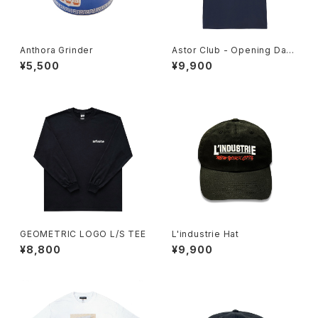
Anthora Grinder
Astor Club - Opening Day
Tee
¥5,500
¥9,900
GEOMETRIC LOGO L/S TEE
L'industrie Hat
¥8,800
¥9,900