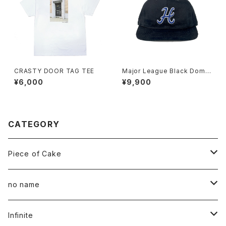
CRASTY DOOR TAG TEE
Major League Black Dome
Ball Cap
¥6,000
¥9,900
CATEGORY
Piece of Cake
All
no name
Tee
All
Infinite