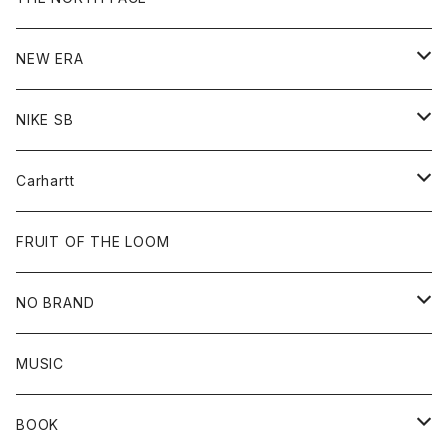
Hoodie
Hoodie
Cap
Sweat
NEW ERA
Bottoms
Goods
Goods
All
NIKE SB
Tops
Cap
All
Carhartt
Goods
Beanie
All
FRUIT OF THE LOOM
Cap
Tee
NO BRAND
All
MUSIC
Sweat
BOOK