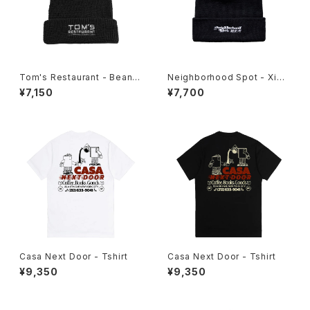
Tom's Restaurant - Beanie
Neighborhood Spot - Xie
s
Xie Beanie
¥7,150
¥7,700
Casa Next Door - Tshirt
Casa Next Door - Tshirt
¥9,350
¥9,350