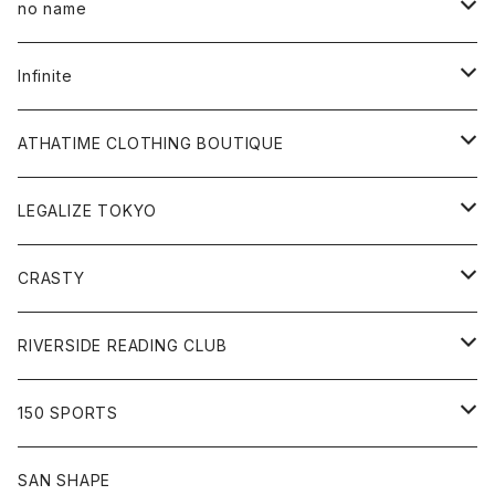
All
no name
Tee
All
Infinite
Hoodie
Hoodie
All
ATHATIME CLOTHING BOUTIQUE
Sweat
Sweat
Tee
All
LEGALIZE TOKYO
Goods
Tee
Cap
Sweat
All
CRASTY
Pants
Sweat
Pants
Tee
All
RIVERSIDE READING CLUB
Shirt
Hoodie
Cap
Tee
All
150 SPORTS
Jacket
Shirt
Hat
Goods
Tee
All
SAN SHAPE