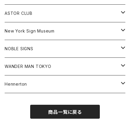
Jonah Schwartz
Hoodie
Tee
Hat
All
ASTOR CLUB
Goods
Goods
Tee
All
New York Sign Museum
Cap
Goods
Tee
All
NOBLE SIGNS
Shorts
Hoodie
All
WANDER MAN TOKYO
Cap
Beanie
Hoodie
All
Hennerton
Sweat
Sweat
Sweat
All
商品一覧に戻る
Tee
Beanie
Jacket
Tee