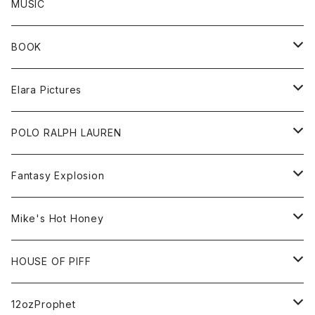
All
MUSIC
Sweat
BOOK
Tee
All
Elara Pictures
Accessories
inch magazine
Tee
POLO RALPH LAUREN
Bag
BSKT MAG
All
Fantasy Explosion
Cap
KAWS
Shirt
All
Mike's Hot Honey
FUTURA
Cap
Tee
All
HOUSE OF PIFF
Best Damn Pet Shop
Cap
Sweat
All
12ozProphet