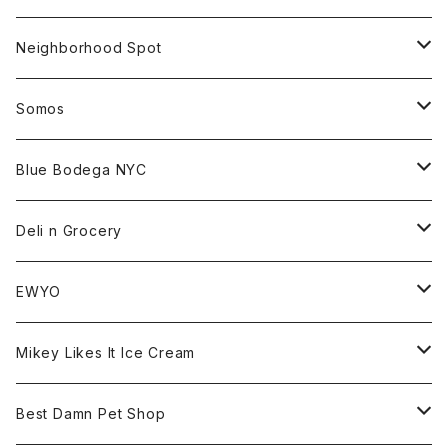
Beanie
Goods
Sweat
Goods
Neighborhood Spot
Hat
Sweat
All
Somos
Beanie
Tee
All
Blue Bodega NYC
Jacket
Cap
Tee
All
Deli n Grocery
Pants
Beanie
Cap
Tee
All
EWYO
Hoodie
Hat
Goods
Tee
All
Mikey Likes It Ice Cream
S/S Tee
Sweat
Beanie
Bag
Shirt
Tee
Goods
Best Damn Pet Shop