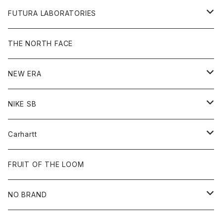
L/S Tee
Jacket
Bag
Cap
Shirt
All
FUTURA LABORATORIES
Sweat
Goods
Tee
All
THE NORTH FACE
Hoodie
Hoodie
Cap
Sweat
NEW ERA
Bottoms
Goods
Goods
All
NIKE SB
Tops
Cap
All
Carhartt
Goods
Beanie
All
FRUIT OF THE LOOM
Cap
Tee
NO BRAND