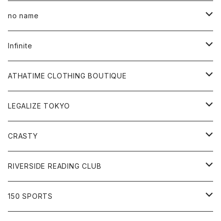
All
no name
Tee
All
Infinite
Hoodie
Hoodie
All
ATHATIME CLOTHING BOUTIQUE
Sweat
Sweat
Tee
All
LEGALIZE TOKYO
Goods
Tee
Cap
Sweat
All
CRASTY
Pants
Sweat
Pants
Tee
All
RIVERSIDE READING CLUB
Shirt
Hoodie
Cap
Tee
All
150 SPORTS