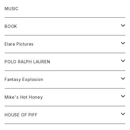
All
MUSIC
Sweat
BOOK
Tee
All
Elara Pictures
Accessories
inch magazine
Tee
POLO RALPH LAUREN
Bag
BSKT MAG
All
Fantasy Explosion
Cap
KAWS
Shirt
All
Mike's Hot Honey
FUTURA
Cap
Tee
All
HOUSE OF PIFF