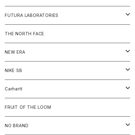
L/S Tee
Jacket
Bag
Cap
Shirt
All
FUTURA LABORATORIES
Sweat
Goods
Tee
All
THE NORTH FACE
Hoodie
Hoodie
Cap
Sweat
NEW ERA
Bottoms
Goods
Goods
All
NIKE SB
Tops
Cap
All
Carhartt
Goods
Beanie
All
FRUIT OF THE LOOM
Cap
Tee
NO BRAND