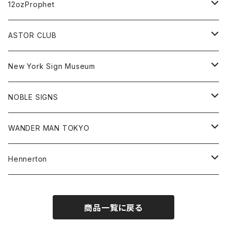
Best Damn Pet Shop
Cap
Sweat
All
12ozProphet
Jonah Schwartz
Hoodie
Tee
Hat
All
ASTOR CLUB
Goods
Goods
Tee
All
New York Sign Museum
Cap
Goods
Tee
All
NOBLE SIGNS
Shorts
Hoodie
All
WANDER MAN TOKYO
Cap
Beanie
Hoodie
All
Hennerton
Sweat
Sweat
Sweat
All
商品一覧に戻る
Tee
Beanie
Jacket
Tee