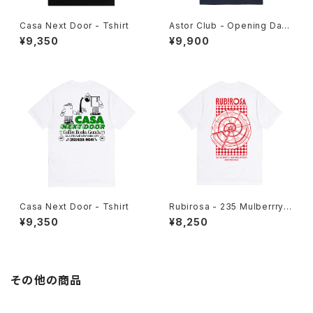
Casa Next Door - Tshirt
Astor Club - Opening Day
Tee
¥9,350
¥9,900
Casa Next Door - Tshirt
Rubirosa - 235 Mulberrry T
shirt
¥9,350
¥8,250
その他の商品