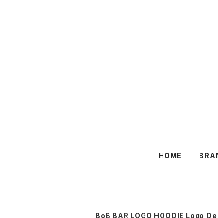
HOME
BRA
BoB BAR LOGO HOODIE Logo De